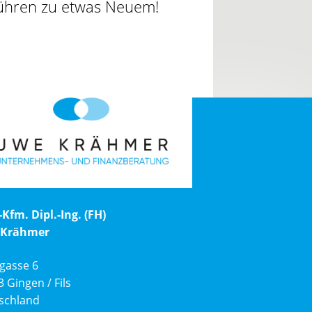
 führen zu etwas Neuem!
-Kfm. Dipl.-Ing. (FH)
 Krähmer
gasse 6
 Gingen / Fils
schland