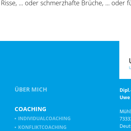
sse, ... oder schmerzhafte Brüche, ... oder
ÜBER MICH
Dipl.
Uwe
COACHING
Mühl
INDIVIDUALCOACHING
73333
Deut
KONFLIKTCOACHING